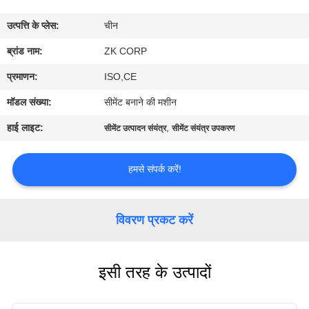
में
उत्पत्ति के प्लेस:
चीन
कारखाना
ब्रांड नाम:
ZK CORP
भ्रमण
प्रमाणन:
ISO,CE
मॉडल संख्या:
सीमेंट बनाने की मशीन
गुणवत्ता
हाई लाइट:
,
सीमेंट उत्पादन संयंत्र
सीमेंट संयंत्र उपकरण
नियंत्रण
हमसे संपर्क करें!
संपर्क
करें
विवरण प्रकट करें
समाचार
इसी तरह के उत्पादों
एक