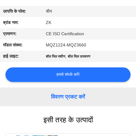
में
उत्पत्ति के प्लेस:
चीन
कारखाना
ब्रांड नाम:
ZK
भ्रमण
प्रमाणन:
CE ISO Certification
मॉडल संख्या:
MQZ1224-MQZ3660
गुणवत्ता
हाई लाइट:
,
बॉल मिल मशीन
बॉल मिल उपकरण
नियंत्रण
हमसे संपर्क करें!
संपर्क
करें
विवरण प्रकट करें
समाचार
इसी तरह के उत्पादों
एक