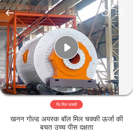
Machinery
CO.Ltd.
All
Rights
Reserved.
Developed
by
ECER
घर
उत्पादों
वीडियो
वीआर
शो
गेंद मिल चक्की
हमारे
खनन गोल्ड अयस्क बॉल मिल चक्की ऊर्जा की
बारे
बचत उच्च पीस दक्षता