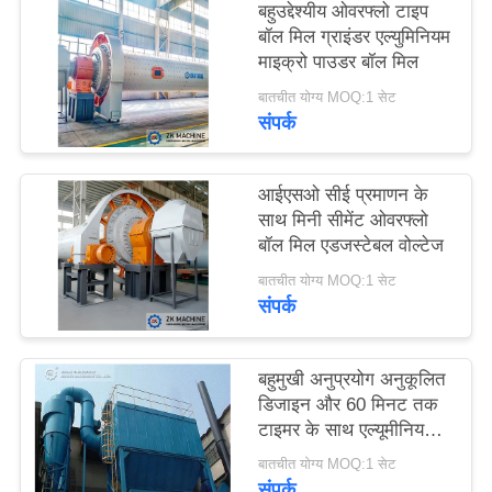
बहुउद्देश्यीय ओवरफ्लो टाइप
उद्धरण
बॉल मिल ग्राइंडर एल्युमिनियम
का
माइक्रो पाउडर बॉल मिल
अनुरोध
बातचीत योग्य MOQ:1 सेट
संपर्क
करें
आईएसओ सीई प्रमाणन के
साइटमैप
साथ मिनी सीमेंट ओवरफ्लो
बॉल मिल एडजस्टेबल वोल्टेज
गोपनीयता
बातचीत योग्य MOQ:1 सेट
संपर्क
नीति
बहुमुखी अनुप्रयोग अनुकूलित
डिजाइन और 60 मिनट तक
टाइमर के साथ एल्यूमीनियम
राख बॉल मिल
बातचीत योग्य MOQ:1 सेट
संपर्क