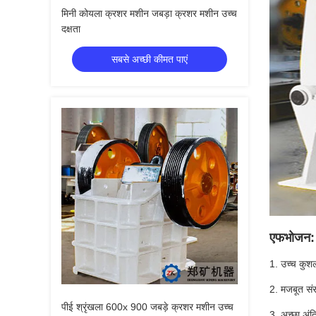
मिनी कोयला क्रशर मशीन जबड़ा क्रशर मशीन उच्च
दक्षता
सबसे अच्छी कीमत पाएं
एफ
भोजन:
1. उच्च कुशल
2. मजबूत संर
पीई श्रृंखला 600x 900 जबड़े क्रशर मशीन उच्च
3. अच्छा अंत