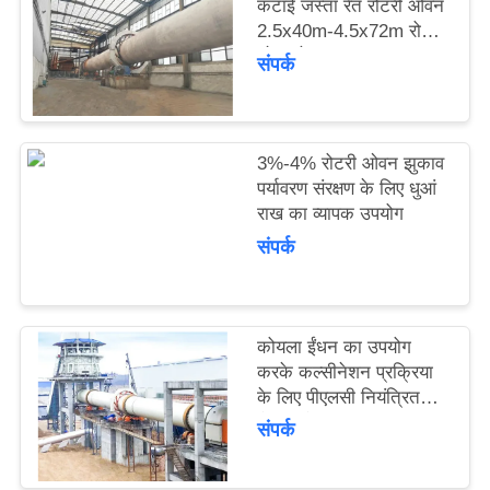
कटाई जस्ता रेत रोटरी ओवन
उद्धरण
2.5x40m-4.5x72m रोटरी
का
ओवन के साथ
संपर्क
अनुरोध
करें
3%-4% रोटरी ओवन झुकाव
पर्यावरण संरक्षण के लिए धुआं
साइटमैप
राख का व्यापक उपयोग
संपर्क
गोपनीयता
नीति
कोयला ईंधन का उपयोग
करके कल्सीनेशन प्रक्रिया
के लिए पीएलसी नियंत्रित
रोटरी ओवन
संपर्क