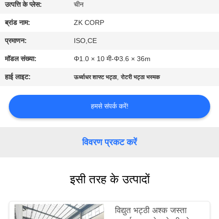
में
उत्पत्ति के प्लेस:
चीन
ब्रांड नाम:
ZK CORP
कारखाना
प्रमाणन:
ISO,CE
भ्रमण
मॉडल संख्या:
Φ1.0 × 10 मी-Φ3.6 × 36m
हाई लाइट:
,
ऊर्ध्वाधर शाफ्ट भट्ठा
रोटरी भट्ठा भस्मक
गुणवत्ता
नियंत्रण
हमसे संपर्क करें!
संपर्क
विवरण प्रकट करें
करें
इसी तरह के उत्पादों
समाचार
एक
विद्युत भट्ठी अश्क जस्ता