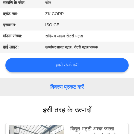
में
उत्पत्ति के प्लेस:
चीन
ब्रांड नाम:
ZK CORP
कारखाना
प्रमाणन:
ISO,CE
भ्रमण
मॉडल संख्या:
सक्रिय लाइम रोटरी भट्ठा
हाई लाइट:
,
ऊर्ध्वाधर शाफ्ट भट्ठा
रोटरी भट्ठा भस्मक
गुणवत्ता
नियंत्रण
हमसे संपर्क करें!
संपर्क
विवरण प्रकट करें
करें
इसी तरह के उत्पादों
समाचार
एक
विद्युत भट्ठी अश्क जस्ता