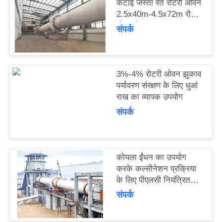
कटाई जस्ता रेत रोटरी ओवन
उद्धरण
2.5x40m-4.5x72m रोटरी
का
ओवन के साथ
संपर्क
अनुरोध
करें
3%-4% रोटरी ओवन झुकाव
पर्यावरण संरक्षण के लिए धुआं
साइटमैप
राख का व्यापक उपयोग
संपर्क
गोपनीयता
नीति
कोयला ईंधन का उपयोग
करके कल्सीनेशन प्रक्रिया
के लिए पीएलसी नियंत्रित
रोटरी ओवन
संपर्क