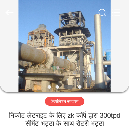
Machinery
CO.Ltd.
All
Rights
Reserved.
Developed
by
ECER
घर
उत्पादों
वीडियो
वीआर
शो
कैल्सीनेशन उपकरण
हमारे
निकोट लेटराइट के लिए zk कॉर्प द्वारा 300tpd
बारे
सीमेंट भट्ठा के साथ रोटरी भट्ठा