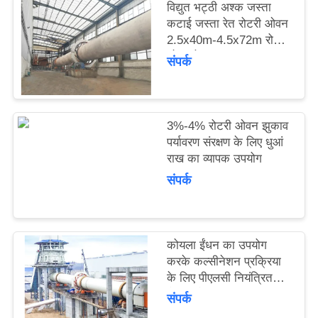
विद्युत भट्ठी अश्क जस्ता
उद्धरण
कटाई जस्ता रेत रोटरी ओवन
का
2.5x40m-4.5x72m रोटरी
ओवन के साथ
अनुरोध
संपर्क
करें
3%-4% रोटरी ओवन झुकाव
साइटमैप
पर्यावरण संरक्षण के लिए धुआं
राख का व्यापक उपयोग
गोपनीयता
संपर्क
नीति
कोयला ईंधन का उपयोग
करके कल्सीनेशन प्रक्रिया
के लिए पीएलसी नियंत्रित
रोटरी ओवन
संपर्क