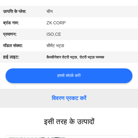
में
उत्पत्ति के प्लेस:
चीन
कारखाना
ब्रांड नाम:
ZK CORP
भ्रमण
प्रमाणन:
ISO,CE
मॉडल संख्या:
सीमेंट भट्ठा
गुणवत्ता
हाई लाइट:
,
कैल्सीनेशन रोटरी भट्ठा
रोटरी भट्ठा भस्मक
नियंत्रण
हमसे संपर्क करें!
संपर्क
करें
विवरण प्रकट करें
समाचार
इसी तरह के उत्पादों
एक