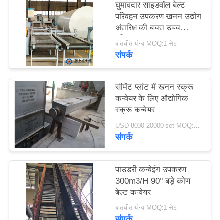
घुमावदार साइडवॉल बेल्ट
उद्धरण
परिवहन उपकरण खनन उद्योग
का
अंतरिक्ष की बचत उच्च
परिवहन क्षमता
अनुरोध
बातचीत योग्य MOQ:1 सेट
संपर्क
करें
सीमेंट प्लांट में खनन स्क्रू
साइटमैप
कन्वेयर के लिए औद्योगिक
स्क्रू कन्वेयर
गोपनीयता
USD 8000-20000 set MOQ:1 सेट
संपर्क
नीति
पाउडरी कन्वेइंग उपकरण
300m3/H 90° बड़े कोण
बेल्ट कन्वेयर
बातचीत योग्य MOQ:1 सेट
संपर्क