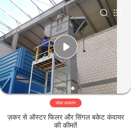
Mining
Machinery
CO.Ltd.
All
Rights
Reserved.
Developed
by
घर
ECER
उत्पादों
वीडियो
वीआर
शो
संदेश उपकरण
हमारे
ज़कर से ऑस्टर फिलर और सिंगल बकेट कंवायर
बारे
की कीमतें