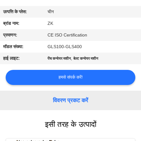
में
उत्पत्ति के प्लेस:
चीन
कारखाना
ब्रांड नाम:
ZK
भ्रमण
प्रमाणन:
CE ISO Certification
मॉडल संख्या:
GLS100-GLS400
गुणवत्ता
हाई लाइट:
,
पेंच कन्वेयर मशीन
बेल्ट कन्वेयर मशीन
नियंत्रण
हमसे संपर्क करें!
संपर्क
करें
विवरण प्रकट करें
समाचार
इसी तरह के उत्पादों
एक