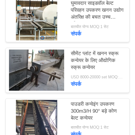
घुमावदार साइडवॉल बेल्ट
उद्धरण
परिवहन उपकरण खनन उद्योग
का
अंतरिक्ष की बचत उच्च
परिवहन क्षमता
अनुरोध
बातचीत योग्य MOQ:1 सेट
संपर्क
करें
सीमेंट प्लांट में खनन स्क्रू
साइटमैप
कन्वेयर के लिए औद्योगिक
स्क्रू कन्वेयर
गोपनीयता
USD 8000-20000 set MOQ:1 सेट
संपर्क
नीति
पाउडरी कन्वेइंग उपकरण
300m3/H 90° बड़े कोण
बेल्ट कन्वेयर
बातचीत योग्य MOQ:1 सेट
संपर्क