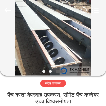
Machinery
CO.Ltd.
All
Rights
Reserved.
Developed
by
ECER
घर
उत्पादों
वीडियो
वीआर
शो
संदेश उपकरण
हमारे
पेंच दस्ता बेपरवाह उपकरण, सीमेंट पेंच कन्वेयर
बारे
उच्च विश्वसनीयता