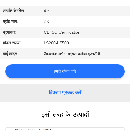
में
उत्पत्ति के प्लेस:
चीन
कारखाना
ब्रांड नाम:
ZK
भ्रमण
प्रमाणन:
CE ISO Certification
मॉडल संख्या:
LS200-LS500
गुणवत्ता
हाई लाइट:
,
पेंच कन्वेयर मशीन
श्रृंखला कन्वेयर प्रणाली है
नियंत्रण
हमसे संपर्क करें!
संपर्क
करें
विवरण प्रकट करें
समाचार
इसी तरह के उत्पादों
एक