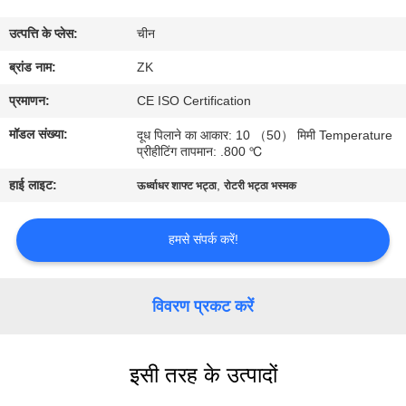
में
उत्पत्ति के प्लेस:
चीन
कारखाना
ब्रांड नाम:
ZK
भ्रमण
प्रमाणन:
CE ISO Certification
मॉडल संख्या:
दूध पिलाने का आकार: 10 （50） मिमी Temperature
प्रीहीटिंग तापमान: .800 ℃
गुणवत्ता
नियंत्रण
हाई लाइट:
,
ऊर्ध्वाधर शाफ्ट भट्ठा
रोटरी भट्ठा भस्मक
हमसे संपर्क करें!
संपर्क
करें
विवरण प्रकट करें
समाचार
इसी तरह के उत्पादों
एक