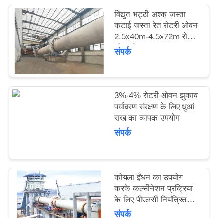
उद्धरण
विद्युत भट्ठी अश्क जस्ता
का
कटाई जस्ता रेत रोटरी ओवन
2.5x40m-4.5x72m रोटरी
अनुरोध
ओवन के साथ
संपर्क
करें
साइटमैप
3%-4% रोटरी ओवन झुकाव
पर्यावरण संरक्षण के लिए धुआं
राख का व्यापक उपयोग
गोपनीयता
संपर्क
नीति
कोयला ईंधन का उपयोग
करके कल्सीनेशन प्रक्रिया
के लिए पीएलसी नियंत्रित
रोटरी ओवन
संपर्क