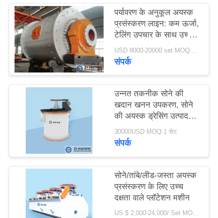
उद्धरण
पर्यावरण के अनुकूल अयस्क
प्रसंस्करण लाइन: कम ऊर्जा,
का
टेलिंग उपचार के साथ उच्च
अनुरोध
उपज
USD 8000-20000 set MOQ:1 सेट
करें
संपर्क
साइटमैप
उन्नत तकनीक सोने की
खदान खनन उपकरण, सोने
की अयस्क ड्रेसिंग उत्पादन
गोपनीयता
लाइन
30000USD MOQ:1 सेट
नीति
संपर्क
सोने/तांबे/लीड-जस्ता अयस्क
प्रसंस्करण के लिए उच्च
दक्षता वाले प्लॉटेशन मशीन
US $ 2,000-24,000/ Set MOQ:1 सेट