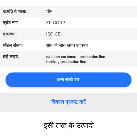
में
उत्पत्ति के प्लेस:
चीन
कारखाना
ब्रांड नाम:
ZK CORP
भ्रमण
प्रमाणन:
ISO,CE
मॉडल संख्या:
सोने की खान खनन उपकरण
गुणवत्ता
हाई लाइट:
,
calcium carbonate production line
नियंत्रण
turnkey production line
हमसे संपर्क करें!
संपर्क
करें
विवरण प्रकट करें
समाचार
इसी तरह के उत्पादों
एक