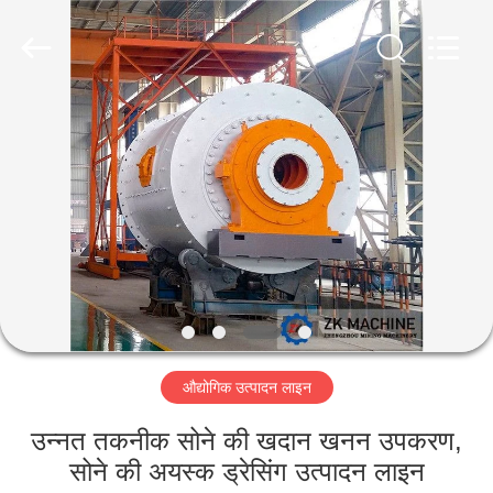
Mining
Machinery
CO.Ltd.
All
Rights
Reserved.
Developed
by
घर
ECER
उत्पादों
वीडियो
वीआर
शो
औद्योगिक उत्पादन लाइन
हमारे
उन्नत तकनीक सोने की खदान खनन उपकरण,
बारे
सोने की अयस्क ड्रेसिंग उत्पादन लाइन