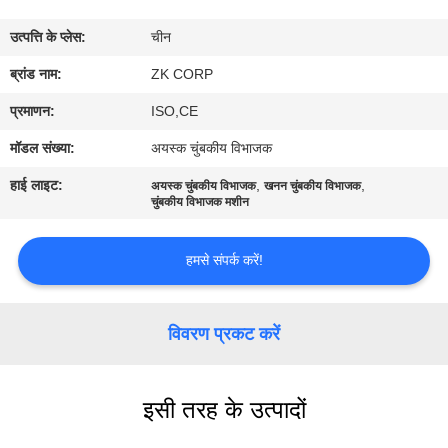
में
उत्पत्ति के प्लेस:
चीन
कारखाना
ब्रांड नाम:
ZK CORP
भ्रमण
प्रमाणन:
ISO,CE
मॉडल संख्या:
अयस्क चुंबकीय विभाजक
गुणवत्ता
हाई लाइट:
,
,
अयस्क चुंबकीय विभाजक
खनन चुंबकीय विभाजक
नियंत्रण
चुंबकीय विभाजक मशीन
हमसे संपर्क करें!
संपर्क
करें
विवरण प्रकट करें
समाचार
इसी तरह के उत्पादों
एक