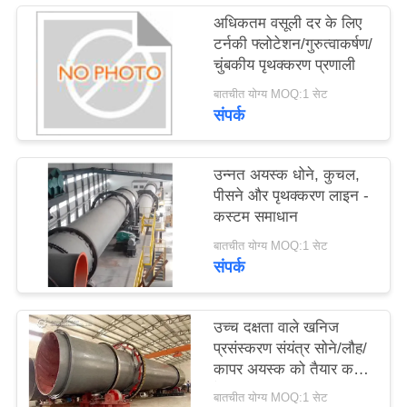
उद्धरण
अधिकतम वसूली दर के लिए
टर्नकी फ्लोटेशन/गुरुत्वाकर्षण/
का
चुंबकीय पृथक्करण प्रणाली
अनुरोध
बातचीत योग्य MOQ:1 सेट
करें
संपर्क
साइटमैप
उन्नत अयस्क धोने, कुचल,
पीसने और पृथक्करण लाइन -
कस्टम समाधान
गोपनीयता
बातचीत योग्य MOQ:1 सेट
नीति
संपर्क
उच्च दक्षता वाले खनिज
प्रसंस्करण संयंत्र सोने/लौह/
कापर अयस्क को तैयार करने
के लिए
बातचीत योग्य MOQ:1 सेट