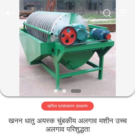
Machinery
CO.Ltd.
All
Rights
Reserved.
Developed
by
ECER
घर
उत्पादों
वीडियो
वीआर
शो
खनिज प्रसंस्करण उपकरण
हमारे
खनन धातु अयस्क चुंबकीय अलगाव मशीन उच्च
बारे
अलगाव परिशुद्धता