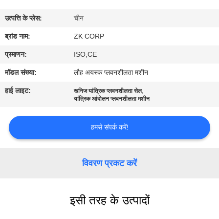
में
उत्पत्ति के प्लेस:
चीन
कारखाना
ब्रांड नाम:
ZK CORP
भ्रमण
प्रमाणन:
ISO,CE
मॉडल संख्या:
लौह अयस्क प्लवनशीलता मशीन
गुणवत्ता
हाई लाइट:
,
खनिज यांत्रिक प्लवनशीलता सेल
नियंत्रण
यांत्रिक आंदोलन प्लवनशीलता मशीन
हमसे संपर्क करें!
संपर्क
करें
विवरण प्रकट करें
समाचार
इसी तरह के उत्पादों
एक