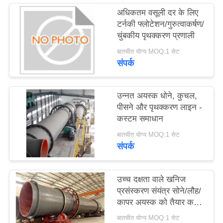
उद्धरण
अधिकतम वसूली दर के लिए
टर्नकी फ्लोटेशन/गुरुत्वाकर्षण/
का
चुंबकीय पृथक्करण प्रणाली
अनुरोध
बातचीत योग्य MOQ:1 सेट
करें
संपर्क
साइटमैप
उन्नत अयस्क धोने, कुचल,
पीसने और पृथक्करण लाइन -
कस्टम समाधान
गोपनीयता
बातचीत योग्य MOQ:1 सेट
नीति
संपर्क
उच्च दक्षता वाले खनिज
प्रसंस्करण संयंत्र सोने/लौह/
कापर अयस्क को तैयार करने
के लिए
बातचीत योग्य MOQ:1 सेट