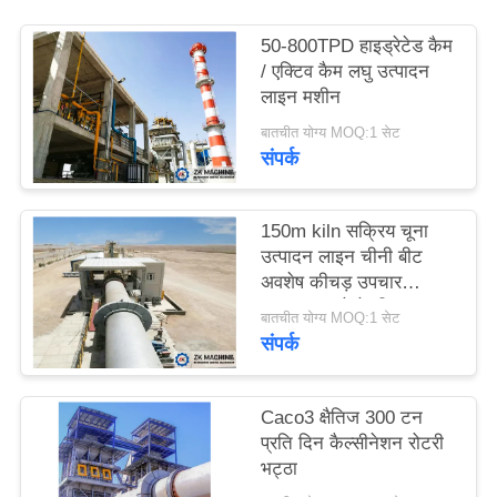
उद्धरण
50-800TPD हाइड्रेटेड कैम
का
/ एक्टिव कैम लघु उत्पादन
अनुरोध
लाइन मशीन
करें
बातचीत योग्य MOQ:1 सेट
संपर्क
साइटमैप
150m kiln सक्रिय चूना
उत्पादन लाइन चीनी बीट
गोपनीयता
अवशेष कीचड़ उपचार
उत्पादन करने के लिए
नीति
बातचीत योग्य MOQ:1 सेट
संपर्क
Caco3 क्षैतिज 300 टन
प्रति दिन कैल्सीनेशन रोटरी
भट्ठा