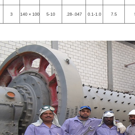
3
140 × 100
5-10
.28-.047
0.1-1.0
7.5