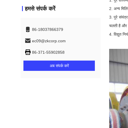
1. पूरे डोलो
हमसे संपर्क करें
2. अन्य मिलिं
3. पूरे संयंत
चलती है और 
86-18037866379
4. विद्युत न
ec09@zkcorp.com
86-371-55902858
अब संपर्क करें