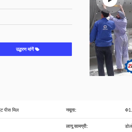
उद्धरण मांगें
इट पीस मिल
नमूना:
Ф1
लागू सामग्री:
डोल