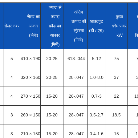
ज्यादा से
अंतिम
रोलर का
ज्यादा
मुख्य
उत्पाद की
आउटपुट
रोलर नंबर
आकार
फ़ीड का
फ़्रेम पावर
सुंदरता
(टी / एच)
(मिमी)
आकार
kW
क
(मिमी)
(मिमी)
5
410 × 190
20-25
.613-.044
5-12
75
4
320 × 160
20-25
.28-.047
1.0-8.0
37
4
270 × 150
15-20
.28-.047
0.7-3
22
1
3
260 × 150
15-20
.28-.047
0.5-2.7
18.5
3
210 × 150
15-20
.28-.047
0.4-1.6
15
1