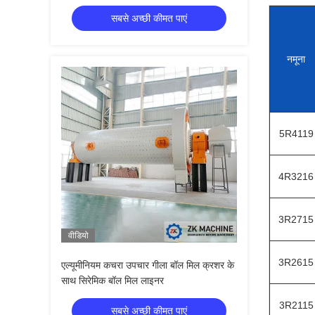
सबसे अच्छी कीमत पाएं
नमूना
5R4119
4R3216
3R2715
वीडियो
3R2615
एल्यूमीनियम कचरा उपचार गीला बॉल मिल क्रशर के
साथ सिरेमिक बॉल मिल लाइनर
3R2115
सबसे अच्छी कीमत पाएं