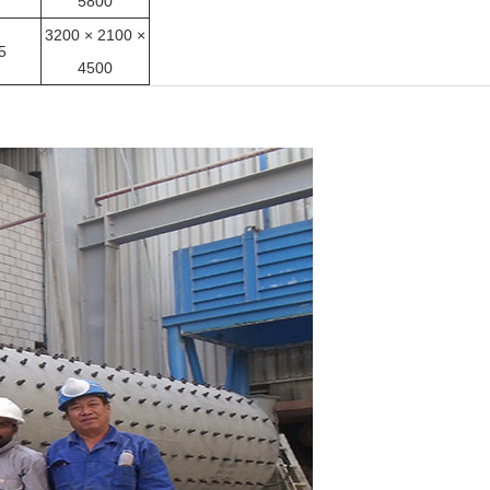
5800
3200 × 2100 ×
5
4500