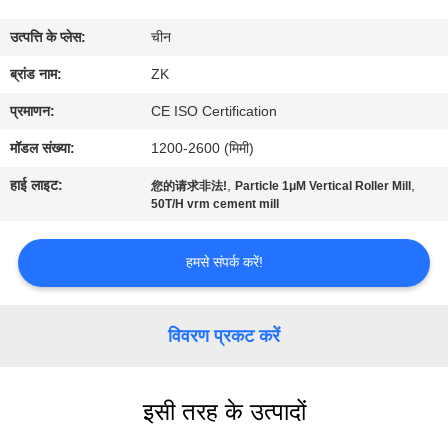
में
उत्पत्ति के प्लेस:
चीन
कारखाना
ब्रांड नाम:
ZK
भ्रमण
प्रमाणन:
CE ISO Certification
मॉडल संख्या:
1200-2600 (मिमी)
गुणवत्ता
हाई लाइट:
,
,
您的请求非法!
Particle 1μM Vertical Roller Mill
नियंत्रण
50T/H vrm cement mill
हमसे संपर्क करें!
संपर्क
करें
विवरण प्रकट करें
समाचार
इसी तरह के उत्पादों
एक