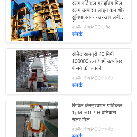
स्लग वर्टिकल ग्राइंडिंग मिल
उद्धरण
स्लग उत्पादन लाइन कम शोर
का
सुविधाजनक रखरखाव लंबी
सेवा जीवन
अनुरोध
बातचीत योग्य MOQ:1 सेट
संपर्क
करें
सीमेंट सामग्री 40 मिमी
साइटमैप
100000 टन / वर्ष ऊर्ध्वाधर
पीसने की चक्की
गोपनीयता
बातचीत योग्य MOQ:एक सेट
संपर्क
नीति
सिविल कंस्ट्रक्शन पार्टिकल
1μM 50T / H वर्टिकल
रोलर मिल
बातचीत योग्य MOQ:एक सेट
संपर्क