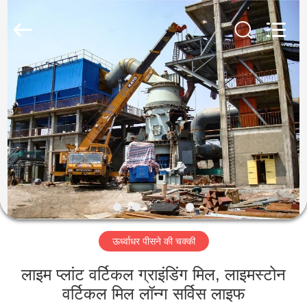
Mining
Machinery
CO.Ltd.
All
Rights
Reserved.
Developed
by
घर
ECER
उत्पादों
वीडियो
वीआर
शो
ऊर्ध्वाधर पीसने की चक्की
हमारे
लाइम प्लांट वर्टिकल ग्राइंडिंग मिल, लाइमस्टोन
बारे
वर्टिकल मिल लॉन्ग सर्विस लाइफ