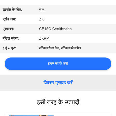
में
उत्पत्ति के प्लेस:
चीन
कारखाना
ब्रांड नाम:
ZK
भ्रमण
प्रमाणन:
CE ISO Certification
मॉडल संख्या:
ZKRM
गुणवत्ता
हाई लाइट:
,
वर्टिकल रोलर मिल
वर्टिकल कोल मिल
नियंत्रण
हमसे संपर्क करें!
संपर्क
करें
विवरण प्रकट करें
समाचार
इसी तरह के उत्पादों
एक